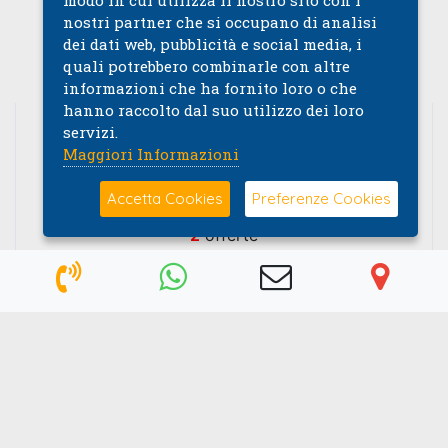
modo in cui utilizza il nostro sito con i
nostri partner che si occupano di analisi
Rivenditore Specializzato
dei dati web, pubblicità e social media, i
Multimarche Km Zero e Aziendali
quali potrebbero combinarle con altre
informazioni che ha fornito loro o che
hanno raccolto dal suo utilizzo dei loro
servizi.
Maggiori Informazioni
Accetta Cookies
Preferenze Cookies
2
offerte