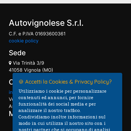
Autovignolese S.r.l.
C.F. e P.IVA 01693600361
cookie policy
Sede
Via Trinità 3/9
41058 Vignola (MO)
Contatti
🍪 Accetti la Cookies & Privacy Policy?
Utilizziamo i cookie per personalizzare
info@autovignolese.it
contenuti ed annunci, per fornire
Vendita: 059.7574004
funzionalità dei social media e per
Assistenza: 059.7574005
analizzare il nostro traffico.
Mappa
Condividiamo inoltre informazioni sul
modo in cui utilizza il nostro sito con i
nostri partner che si occupano di analisi