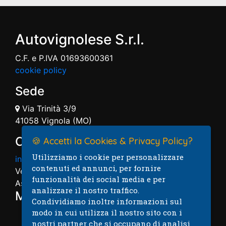
Autovignolese S.r.l.
C.F. e P.IVA 01693600361
cookie policy
Sede
Via Trinità 3/9
41058 Vignola (MO)
Contatti
🍪 Accetti la Cookies & Privacy Policy?
Utilizziamo i cookie per personalizzare
info@autovignolese.it
contenuti ed annunci, per fornire
Vendita: 059.7574004
funzionalità dei social media e per
Assistenza: 059.7574005
analizzare il nostro traffico.
Mappa
Condividiamo inoltre informazioni sul
modo in cui utilizza il nostro sito con i
nostri partner che si occupano di analisi