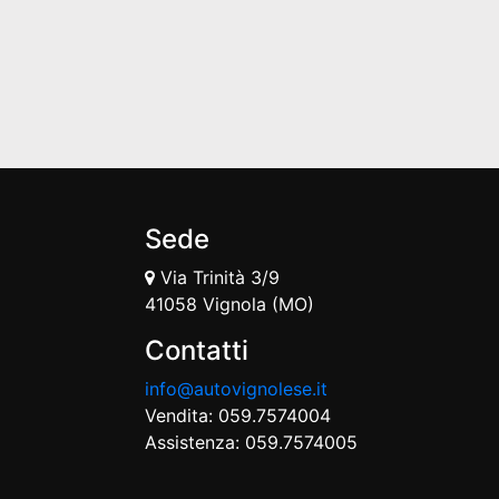
Sede
Via Trinità 3/9
41058 Vignola (MO)
Contatti
info@autovignolese.it
Vendita: 059.7574004
Assistenza: 059.7574005