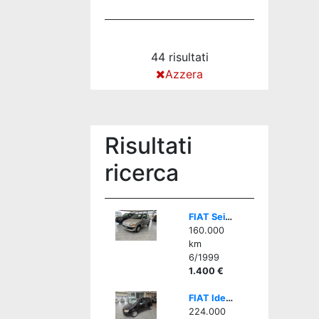
44 risultati
Azzera
Risultati
ricerca
FIAT Seicento 1.1i cat Hobby - GOMMATA ALL SEASON
160.000
km
6/1999
1.400 €
FIAT Idea 1.3 Multijet 16V Emotion
224.000