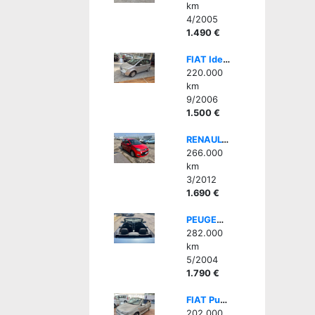
km
4/2005
1.490 €
FIAT Idea 1.3 Multijet 16V 90 CV Dynamic
220.000
km
9/2006
1.500 €
RENAULT Twingo 1.5 dCi 75CV Wave - BELLA, GOMMATA BENE
266.000
km
3/2012
1.690 €
PEUGEOT 307 1.6 16V 3p. XSI Cabrio Capote Elettric, CLIMA AUTO
282.000
km
5/2004
1.790 €
FIAT Punto 1ª serie 60 cat Cabrio
202.000