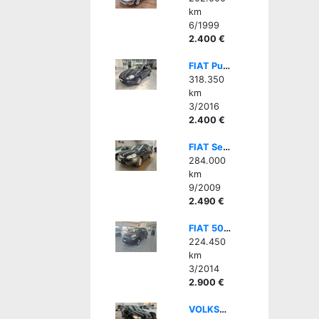
km
6/1999
2.400 €
FIAT Punto 1.2 8V 5 porte Street
318.350
km
3/2016
2.400 €
FIAT Sedici 1.6 16V 4x4 Dynamic - GPL- PER OP SETTORE
284.000
km
9/2009
2.490 €
FIAT 500L 0.9 TwinAir 105 CV Pop Star DA COMMERCIANTE
224.450
km
3/2014
2.900 €
VOLKSWAGEN Polo 1.2 TDI DPF 5 p. Trendline - OP. SETTORE