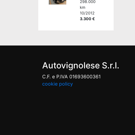
298.000
km
10/2012
3.300 €
Autovignolese S.r.l.
C.F. e P.IVA 01693600361
cookie policy