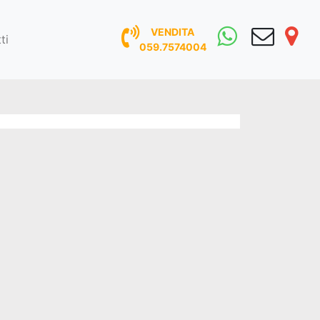
VENDITA
ti
059.7574004