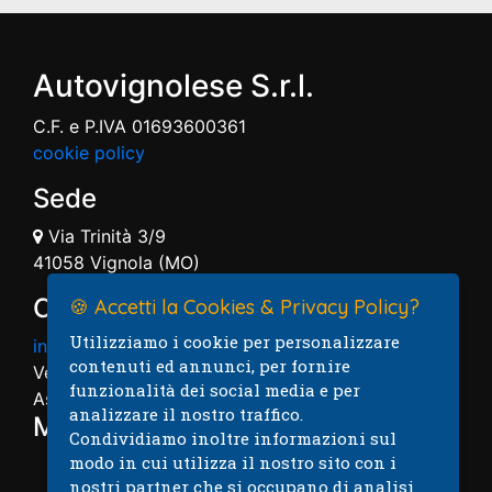
Autovignolese S.r.l.
C.F. e P.IVA 01693600361
cookie policy
Sede
Via Trinità 3/9
41058 Vignola (MO)
Contatti
🍪 Accetti la Cookies & Privacy Policy?
Utilizziamo i cookie per personalizzare
info@autovignolese.it
contenuti ed annunci, per fornire
Vendita: 059.7574004
funzionalità dei social media e per
Assistenza: 059.7574005
analizzare il nostro traffico.
Mappa
Condividiamo inoltre informazioni sul
modo in cui utilizza il nostro sito con i
nostri partner che si occupano di analisi