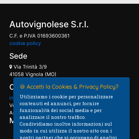
Autovignolese S.r.l.
C.F. e P.IVA 01693600361
cookie policy
Sede
Via Trinità 3/9
41058 Vignola (MO)
Contatti
🍪 Accetti la Cookies & Privacy Policy?
Utilizziamo i cookie per personalizzare
info@autovignolese.it
contenuti ed annunci, per fornire
Vendita: 059.7574004
funzionalità dei social media e per
Assistenza: 059.7574005
analizzare il nostro traffico.
Mappa
Condividiamo inoltre informazioni sul
modo in cui utilizza il nostro sito con i
nostri partner che si occupano di analisi