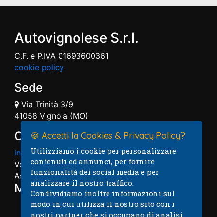
Autovignolese S.r.l.
C.F. e P.IVA 01693600361
cookie policy
Sede
Via Trinità 3/9
41058 Vignola (MO)
Contatti
🍪 Accetti la Cookies & Privacy Policy?
Utilizziamo i cookie per personalizzare
info@autovignolese.it
contenuti ed annunci, per fornire
Vendita: 059.7574004
funzionalità dei social media e per
Assistenza: 059.7574005
analizzare il nostro traffico.
Mappa
Condividiamo inoltre informazioni sul
modo in cui utilizza il nostro sito con i
nostri partner che si occupano di analisi