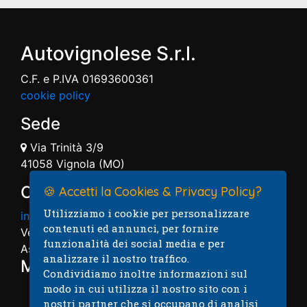
Autovignolese S.r.l.
C.F. e P.IVA 01693600361
cookie policy
Sede
Via Trinità 3/9
41058 Vignola (MO)
Contatti
🍪 Accetti la Cookies & Privacy Policy?
Utilizziamo i cookie per personalizzare
info@autovignolese.it
contenuti ed annunci, per fornire
Vendita: 059.7574004
funzionalità dei social media e per
Assistenza: 059.7574005
analizzare il nostro traffico.
Mappa
Condividiamo inoltre informazioni sul
modo in cui utilizza il nostro sito con i
nostri partner che si occupano di analisi