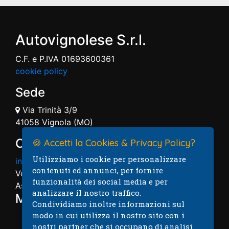
Autovignolese S.r.l.
C.F. e P.IVA 01693600361
cookie policy
Sede
Via Trinità 3/9
41058 Vignola (MO)
Contatti
🍪 Accetti la Cookies & Privacy Policy?
Utilizziamo i cookie per personalizzare
info@autovignolese.it
contenuti ed annunci, per fornire
Vendita: 059.7574004
funzionalità dei social media e per
Assistenza: 059.7574005
analizzare il nostro traffico.
Mappa
Condividiamo inoltre informazioni sul
modo in cui utilizza il nostro sito con i
nostri partner che si occupano di analisi