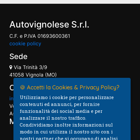
Autovignolese S.r.l.
C.F. e P.IVA 01693600361
cookie policy
Sede
Via Trinità 3/9
41058 Vignola (MO)
Contatti
🍪 Accetti la Cookies & Privacy Policy?
Utilizziamo i cookie per personalizzare
info@autovignolese.it
contenuti ed annunci, per fornire
Vendita: 059.7574004
funzionalità dei social media e per
Assistenza: 059.7574005
analizzare il nostro traffico.
Mappa
Condividiamo inoltre informazioni sul
modo in cui utilizza il nostro sito con i
nostri partner che si occupano di analisi