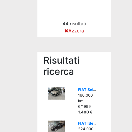
44 risultati
Azzera
Risultati
ricerca
FIAT Seicento 1.1i cat Hobby - GOMMATA ALL SEASON
160.000
km
6/1999
1.400 €
FIAT Idea 1.3 Multijet 16V Emotion
224.000