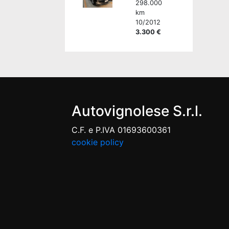
298.000
km
10/2012
3.300 €
Autovignolese S.r.l.
C.F. e P.IVA 01693600361
cookie policy