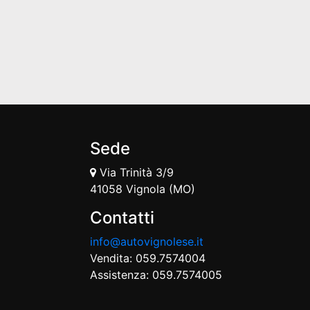
Sede
Via Trinità 3/9
41058 Vignola (MO)
Contatti
info@autovignolese.it
Vendita: 059.7574004
Assistenza: 059.7574005