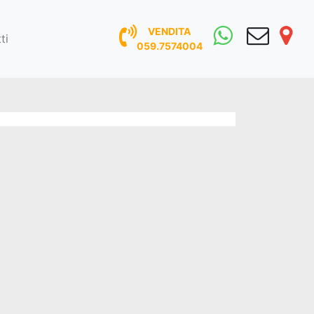
VENDITA
ti
059.7574004