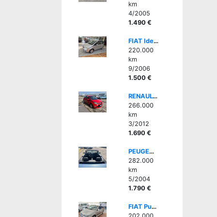
km
4/2005
1.490 €
FIAT Idea 1.3 Multijet 16V 90 CV Dynamic
220.000
km
9/2006
1.500 €
RENAULT Twingo 1.5 dCi 75CV Wave - BELLA, GOMMATA BENE
266.000
km
3/2012
1.690 €
PEUGEOT 307 1.6 16V 3p. XSI Cabrio Capote Elettric, CLIMA AUTO
282.000
km
5/2004
1.790 €
FIAT Punto 1ª serie 60 cat Cabrio
202.000