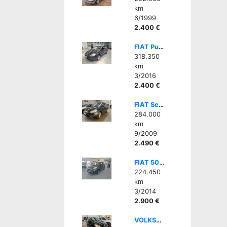
km
6/1999
2.400 €
FIAT Punto 1.2 8V 5 porte Street
318.350
km
3/2016
2.400 €
FIAT Sedici 1.6 16V 4x4 Dynamic - GPL- PER OP SETTORE
284.000
km
9/2009
2.490 €
FIAT 500L 0.9 TwinAir 105 CV Pop Star DA COMMERCIANTE
224.450
km
3/2014
2.900 €
VOLKSWAGEN Polo 1.2 TDI DPF 5 p. Trendline - OP. SETTORE