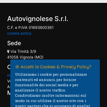
Autovignolese S.r.l.
C.F. e P.IVA 01693600361
cookie policy
Sede
Via Trinità 3/9
41058 Vignola (MO)
Contatti
🍪 Accetti la Cookies & Privacy Policy?
Utilizziamo i cookie per personalizzare
info@autovignolese.it
contenuti ed annunci, per fornire
Vendita: 059.7574004
funzionalità dei social media e per
Assistenza: 059.7574005
analizzare il nostro traffico.
Mappa
Condividiamo inoltre informazioni sul
modo in cui utilizza il nostro sito con i
nostri partner che si occupano di analisi