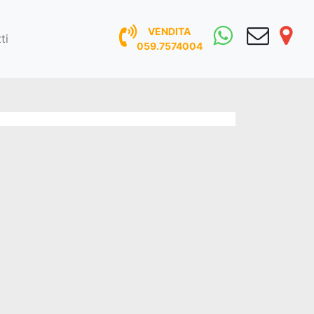
VENDITA
ti
059.7574004