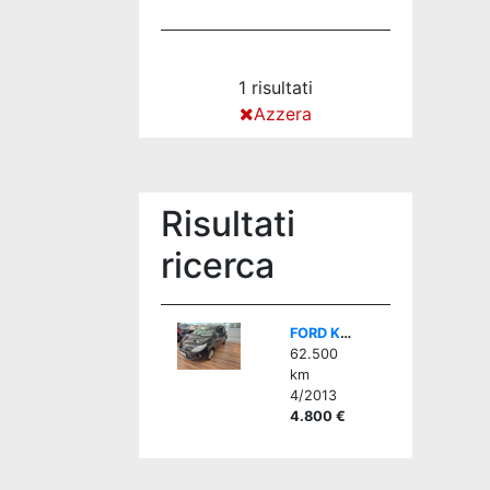
1 risultati
Azzera
Risultati
ricerca
FORD Ka/Ka+ 1.2 8V 69CV Individual
62.500
km
4/2013
4.800 €