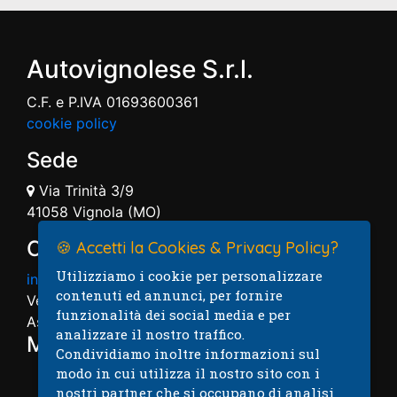
Autovignolese S.r.l.
C.F. e P.IVA 01693600361
cookie policy
Sede
Via Trinità 3/9
41058 Vignola (MO)
Contatti
🍪 Accetti la Cookies & Privacy Policy?
Utilizziamo i cookie per personalizzare
info@autovignolese.it
contenuti ed annunci, per fornire
Vendita: 059.7574004
funzionalità dei social media e per
Assistenza: 059.7574005
analizzare il nostro traffico.
Mappa
Condividiamo inoltre informazioni sul
modo in cui utilizza il nostro sito con i
nostri partner che si occupano di analisi