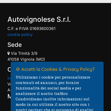
Autovignolese S.r.l.
C.F. e P.IVA 01693600361
cookie policy
Sede
Via Trinità 3/9
41058 Vignola (MO)
Contatti
🍪 Accetti la Cookies & Privacy Policy?
Utilizziamo i cookie per personalizzare
info@autovignolese.it
contenuti ed annunci, per fornire
Vendita: 059.7574004
funzionalità dei social media e per
Assistenza: 059.7574005
analizzare il nostro traffico.
Mappa
Condividiamo inoltre informazioni sul
modo in cui utilizza il nostro sito con i
nostri partner che si occupano di analisi