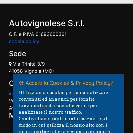
Autovignolese S.r.l.
C.F. e P.IVA 01693600361
cookie policy
Sede
Via Trinità 3/9
41058 Vignola (MO)
Contatti
🍪 Accetti la Cookies & Privacy Policy?
Utilizziamo i cookie per personalizzare
info@autovignolese.it
contenuti ed annunci, per fornire
Vendita: 059.7574004
funzionalità dei social media e per
Assistenza: 059.7574005
analizzare il nostro traffico.
Mappa
Condividiamo inoltre informazioni sul
modo in cui utilizza il nostro sito con i
nostri partner che si occupano di analisi